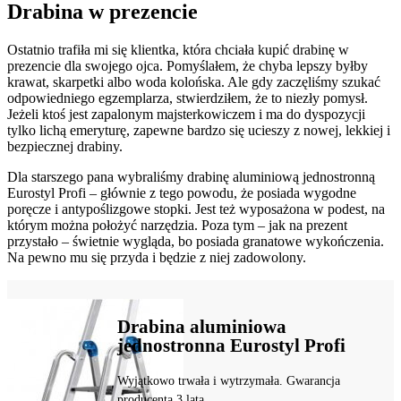
Drabina w prezencie
Ostatnio trafiła mi się klientka, która chciała kupić drabinę w
prezencie dla swojego ojca. Pomyślałem, że chyba lepszy byłby
krawat, skarpetki albo woda kolońska. Ale gdy zaczęliśmy szukać
odpowiedniego egzemplarza, stwierdziłem, że to niezły pomysł.
Jeżeli ktoś jest zapalonym majsterkowiczem i ma do dyspozycji
tylko lichą emeryturę, zapewne bardzo się ucieszy z nowej, lekkiej i
bezpiecznej drabiny.
Dla starszego pana wybraliśmy drabinę aluminiową jednostronną
Eurostyl Profi – głównie z tego powodu, że posiada wygodne
poręcze i antypoślizgowe stopki. Jest też wyposażona w podest, na
którym można położyć narzędzia. Poza tym – jak na prezent
przystało – świetnie wygląda, bo posiada granatowe wykończenia.
Na pewno mu się przyda i będzie z niej zadowolony.
Drabina aluminiowa
jednostronna Eurostyl Profi
Wyjątkowo trwała i wytrzymała. Gwarancja
producenta 3 lata.