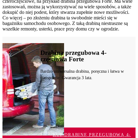
czteroczęściowe, na przykład drabina przegubowa Forte. Ma wiele
zastosowań, można ją wykorzystywać na wiele sposobów, a także
dokupić do niej podest, który stwarza zupełnie nowe możliwości.
Co więcej – po złożeniu drabina ta swobodnie mieści się w
bagażniku samochodu osobowego. Z taką drabiną niestraszne są
wszelkie remonty, usterki, prace przy domu czy w ogrodzie.
Drabina przegubowa 4-
częściowa Forte
Bardzo uniwersalna drabina, poręczna i łatwa w
transporcie. Gwarancja 3 lata.
KUP DRABINĘ PRZEGUBOWĄ 4-