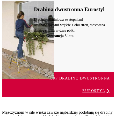
Drabina dwustronna Eurostyl
Drabina aluminiowa ze stopniami
umożliwiającymi wejście z obu stron, stosowana
do sięgania na wyższe półki
regałów.
Gwarancja 3 lata.
KUP DRABINĘ DWUSTRONNĄ
EUROSTYL
Mężczyznom w sile wieku zawsze najbardziej podobają się drabiny