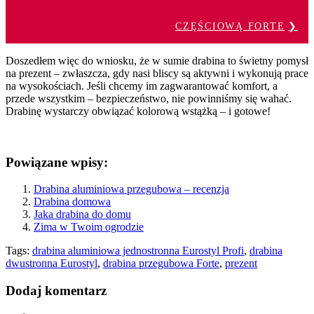
CZĘŚCIOWĄ FORTE
Doszedłem więc do wniosku, że w sumie drabina to świetny pomysł
na prezent – zwłaszcza, gdy nasi bliscy są aktywni i wykonują prace
na wysokościach. Jeśli chcemy im zagwarantować komfort, a
przede wszystkim – bezpieczeństwo, nie powinniśmy się wahać.
Drabinę wystarczy obwiązać kolorową wstążką – i gotowe!
Powiązane wpisy:
Drabina aluminiowa przegubowa – recenzja
Drabina domowa
Jaka drabina do domu
Zima w Twoim ogrodzie
Tags:
drabina aluminiowa jednostronna Eurostyl Profi
,
drabina
dwustronna Eurostyl
,
drabina przegubowa Forte
,
prezent
Dodaj komentarz