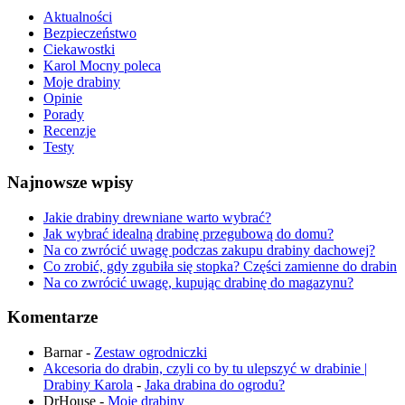
Aktualności
Bezpieczeństwo
Ciekawostki
Karol Mocny poleca
Moje drabiny
Opinie
Porady
Recenzje
Testy
Najnowsze wpisy
Jakie drabiny drewniane warto wybrać?
Jak wybrać idealną drabinę przegubową do domu?
Na co zwrócić uwagę podczas zakupu drabiny dachowej?
Co zrobić, gdy zgubiła się stopka? Części zamienne do drabin
Na co zwrócić uwagę, kupując drabinę do magazynu?
Komentarze
Barnar
-
Zestaw ogrodniczki
Akcesoria do drabin, czyli co by tu ulepszyć w drabinie |
Drabiny Karola
-
Jaka drabina do ogrodu​?
DrHouse
-
Moje drabiny