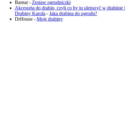
Barnar
-
Zestaw ogrodniczki
Akcesoria do drabin, czyli co by tu ulepszyć w drabinie |
Drabiny Karola
-
Jaka drabina do ogrodu​?
DrHouse
-
Moje drabiny