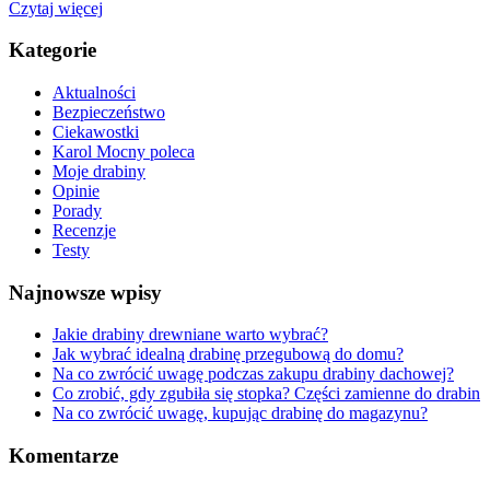
Czytaj więcej
Kategorie
Aktualności
Bezpieczeństwo
Ciekawostki
Karol Mocny poleca
Moje drabiny
Opinie
Porady
Recenzje
Testy
Najnowsze wpisy
Jakie drabiny drewniane warto wybrać?
Jak wybrać idealną drabinę przegubową do domu?
Na co zwrócić uwagę podczas zakupu drabiny dachowej?
Co zrobić, gdy zgubiła się stopka? Części zamienne do drabin
Na co zwrócić uwagę, kupując drabinę do magazynu?
Komentarze