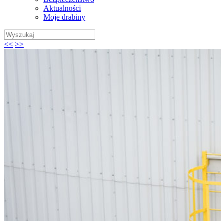
Aktualności
Moje drabiny
Wyszukaj:
<<
>>