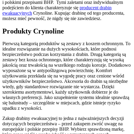
i polskimi przepisami BHP. Tymi zaletami oraz indywidualnym
podejściem do klienta charakteryzuje się
producent drabin
ewakuacyjnych
Crynoline. Kupując drabinę od tego producenta,
możesz mieć pewność, że nigdy się nie zawiedziesz.
Produkty Crynoline
Pierwszą kategorią produktów są zestawy z koszem ochronnym. To
idealne rozwiązanie na dużych wysokościach, które podnosi
bezpieczeństwo podczas korzystania z drabin. Drugą kategorią są
zestawy bez kosza ochronnego, które charakteryzują się wysoką
jakością oraz trwałością na wszelkiego rodzaju korozje. Dodatkowo
wyposażone są w antypoślizgową powierzchnię. Komfort
użytkowania przekłada się na wygodę pracy oraz cenione wśród
użytkowników bezpieczeństwo. Akcesoria do drabin są niezbędne
wtedy, gdy standardowe rozwiązanie nie wystarcza. Dzięki
szerokiemu asortymentowi, każdy użytkownik dobierze je do
własnych preferencji. Jako uzupełnienie systemu idealnie sprawdzą
się balustrady – szczególnie w miejscach, gdzie istnieje ryzyko
upadku z wysokości.
Zakup drabiny ewakuacyjnej to jedna z najważniejszych decyzji
dotyczących bezpieczeństwa – przed zakupem zwróć uwagę na
europejskie i polskie przepisy BHP. Wybierz sprawdzoną markę,