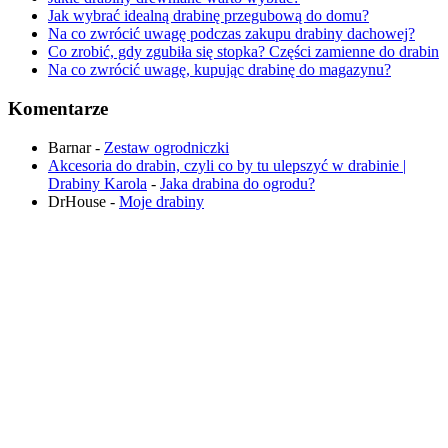
Jak wybrać idealną drabinę przegubową do domu?
Na co zwrócić uwagę podczas zakupu drabiny dachowej?
Co zrobić, gdy zgubiła się stopka? Części zamienne do drabin
Na co zwrócić uwagę, kupując drabinę do magazynu?
Komentarze
Barnar
-
Zestaw ogrodniczki
Akcesoria do drabin, czyli co by tu ulepszyć w drabinie |
Drabiny Karola
-
Jaka drabina do ogrodu​?
DrHouse
-
Moje drabiny