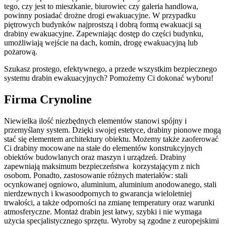
tego, czy jest to mieszkanie, biurowiec czy galeria handlowa,
powinny posiadać drożne drogi ewakuacyjne. W przypadku
piętrowych budynków najprostszą i dobrą formą ewakuacji są
drabiny ewakuacyjne. Zapewniając dostęp do części budynku,
umożliwiają wejście na dach, komin, drogę ewakuacyjną lub
pożarową.
Szukasz prostego, efektywnego, a przede wszystkim bezpiecznego
systemu drabin ewakuacyjnych? Pomożemy Ci dokonać wyboru!
Firma Crynoline
Niewielka ilość niezbędnych elementów stanowi spójny i
przemyślany system. Dzięki swojej estetyce, drabiny pionowe mogą
stać się elementem architektury obiektu. Możemy także zaoferować
Ci drabiny mocowane na stałe do elementów konstrukcyjnych
obiektów budowlanych oraz maszyn i urządzeń. Drabiny
zapewniają maksimum bezpieczeństwa korzystającym z nich
osobom. Ponadto, zastosowanie różnych materiałów: stali
ocynkowanej ogniowo, aluminium, aluminium anodowanego, stali
nierdzewnych i kwasoodpornych to gwarancja wieloletniej
trwałości, a także odporności na zmianę temperatury oraz warunki
atmosferyczne. Montaż drabin jest łatwy, szybki i nie wymaga
użycia specjalistycznego sprzętu. Wyroby są zgodne z europejskimi