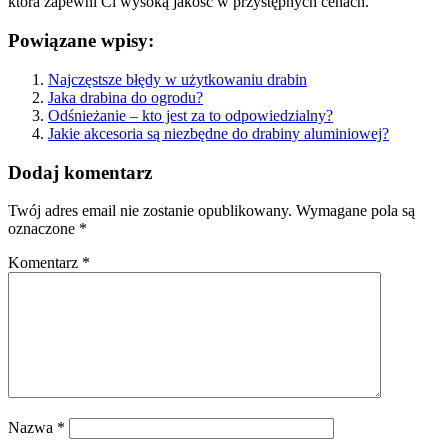
która zapewni Ci wysoką jakość w przystępnych cenach.
Powiązane wpisy:
Najczęstsze błędy w użytkowaniu drabin
Jaka drabina do ogrodu​?
Odśnieżanie – kto jest za to odpowiedzialny?
Jakie akcesoria są niezbędne do drabiny aluminiowej?
Dodaj komentarz
Twój adres email nie zostanie opublikowany.
Wymagane pola są
oznaczone
*
Komentarz
*
Nazwa
*