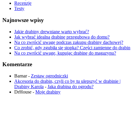
Recenzje
Testy
Najnowsze wpisy
Jakie drabiny drewniane warto wybrać?
Jak wybrać idealną drabinę przegubową do domu?
Na co zwrócić uwagę podczas zakupu drabiny dachowej?
Co zrobić, gdy zgubiła się stopka? Części zamienne do drabin
Na co zwrócić uwagę, kupując drabinę do magazynu?
Komentarze
Barnar
-
Zestaw ogrodniczki
Akcesoria do drabin, czyli co by tu ulepszyć w drabinie |
Drabiny Karola
-
Jaka drabina do ogrodu​?
DrHouse
-
Moje drabiny