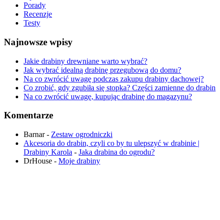
Porady
Recenzje
Testy
Najnowsze wpisy
Jakie drabiny drewniane warto wybrać?
Jak wybrać idealną drabinę przegubową do domu?
Na co zwrócić uwagę podczas zakupu drabiny dachowej?
Co zrobić, gdy zgubiła się stopka? Części zamienne do drabin
Na co zwrócić uwagę, kupując drabinę do magazynu?
Komentarze
Barnar
-
Zestaw ogrodniczki
Akcesoria do drabin, czyli co by tu ulepszyć w drabinie |
Drabiny Karola
-
Jaka drabina do ogrodu​?
DrHouse
-
Moje drabiny