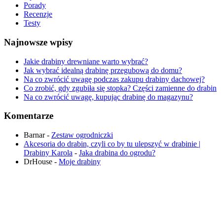
Porady
Recenzje
Testy
Najnowsze wpisy
Jakie drabiny drewniane warto wybrać?
Jak wybrać idealną drabinę przegubową do domu?
Na co zwrócić uwagę podczas zakupu drabiny dachowej?
Co zrobić, gdy zgubiła się stopka? Części zamienne do drabin
Na co zwrócić uwagę, kupując drabinę do magazynu?
Komentarze
Barnar
-
Zestaw ogrodniczki
Akcesoria do drabin, czyli co by tu ulepszyć w drabinie |
Drabiny Karola
-
Jaka drabina do ogrodu​?
DrHouse
-
Moje drabiny