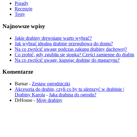
Porady
Recenzje
Testy
Najnowsze wpisy
Jakie drabiny drewniane warto wybrać?
Jak wybrać idealną drabinę przegubową do domu?
Na co zwrócić uwagę podczas zakupu drabiny dachowej?
Co zrobić, gdy zgubiła się stopka? Części zamienne do drabin
Na co zwrócić uwagę, kupując drabinę do magazynu?
Komentarze
Barnar
-
Zestaw ogrodniczki
Akcesoria do drabin, czyli co by tu ulepszyć w drabinie |
Drabiny Karola
-
Jaka drabina do ogrodu​?
DrHouse
-
Moje drabiny