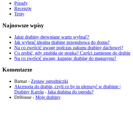
Porady
Recenzje
Testy
Najnowsze wpisy
Jakie drabiny drewniane warto wybrać?
Jak wybrać idealną drabinę przegubową do domu?
Na co zwrócić uwagę podczas zakupu drabiny dachowej?
Co zrobić, gdy zgubiła się stopka? Części zamienne do drabin
Na co zwrócić uwagę, kupując drabinę do magazynu?
Komentarze
Barnar
-
Zestaw ogrodniczki
Akcesoria do drabin, czyli co by tu ulepszyć w drabinie |
Drabiny Karola
-
Jaka drabina do ogrodu​?
DrHouse
-
Moje drabiny