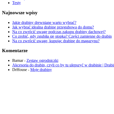
Testy
Najnowsze wpisy
Jakie drabiny drewniane warto wybrać?
Jak wybrać idealną drabinę przegubową do domu?
Na co zwrócić uwagę podczas zakupu drabiny dachowej?
Co zrobić, gdy zgubiła się stopka? Części zamienne do drabin
Na co zwrócić uwagę, kupując drabinę do magazynu?
Komentarze
Barnar
-
Zestaw ogrodniczki
Akcesoria do drabin, czyli co by tu ulepszyć w drabinie | Drab
DrHouse
-
Moje drabiny