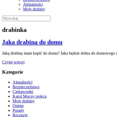
Aktualności
Moje drabiny
Wyszukaj:
drabinka
Jaka drabina do domu
Jaką drabinę mam kupić do domu? Jaka będzie dobra do domowego uż
Czytaj więcej
Kategorie
Aktualności
Bezpieczeństwo
Ciekawostki
Karol Mocny poleca
Moje drabiny
Opinie
Porady
Recenzje