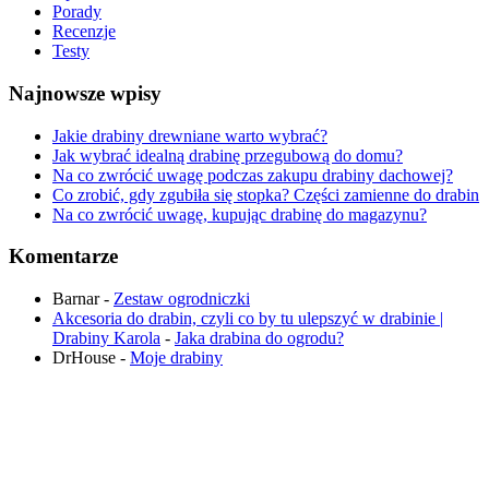
Porady
Recenzje
Testy
Najnowsze wpisy
Jakie drabiny drewniane warto wybrać?
Jak wybrać idealną drabinę przegubową do domu?
Na co zwrócić uwagę podczas zakupu drabiny dachowej?
Co zrobić, gdy zgubiła się stopka? Części zamienne do drabin
Na co zwrócić uwagę, kupując drabinę do magazynu?
Komentarze
Barnar
-
Zestaw ogrodniczki
Akcesoria do drabin, czyli co by tu ulepszyć w drabinie |
Drabiny Karola
-
Jaka drabina do ogrodu​?
DrHouse
-
Moje drabiny