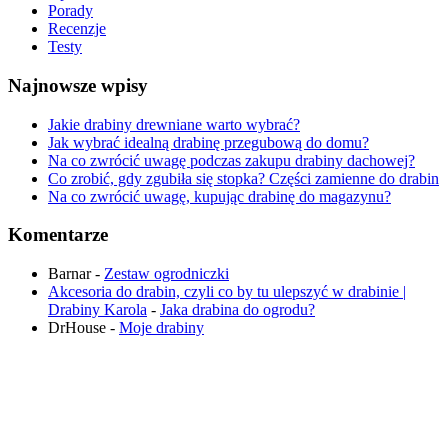
Porady
Recenzje
Testy
Najnowsze wpisy
Jakie drabiny drewniane warto wybrać?
Jak wybrać idealną drabinę przegubową do domu?
Na co zwrócić uwagę podczas zakupu drabiny dachowej?
Co zrobić, gdy zgubiła się stopka? Części zamienne do drabin
Na co zwrócić uwagę, kupując drabinę do magazynu?
Komentarze
Barnar
-
Zestaw ogrodniczki
Akcesoria do drabin, czyli co by tu ulepszyć w drabinie |
Drabiny Karola
-
Jaka drabina do ogrodu​?
DrHouse
-
Moje drabiny